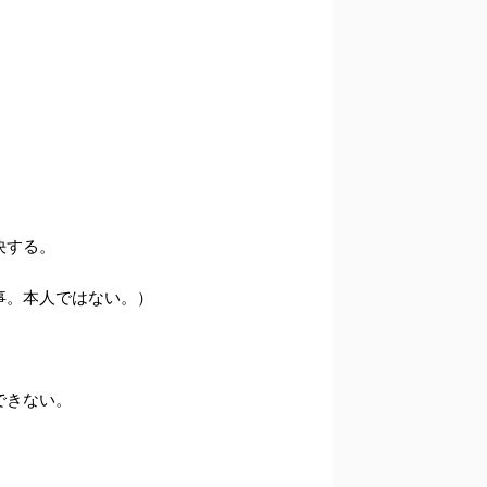
決する。
事。本人ではない。）
できない。