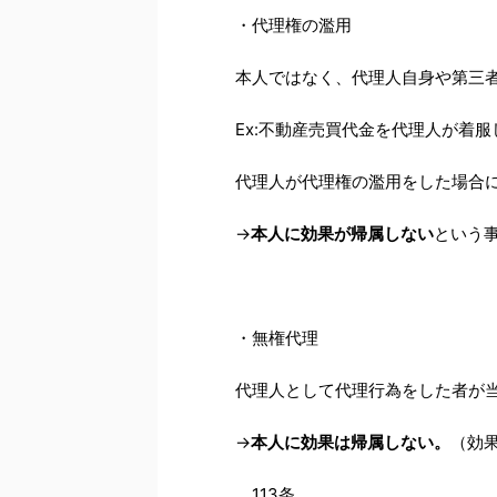
・代理権の濫用
本人ではなく、代理人自身や第三
Ex:不動産売買代金を代理人が着服
代理人が代理権の濫用をした場合
→
本人に効果が帰属しない
という
・無権代理
代理人として代理行為をした者が
→
本人に効果は帰属しない。
（効
113条