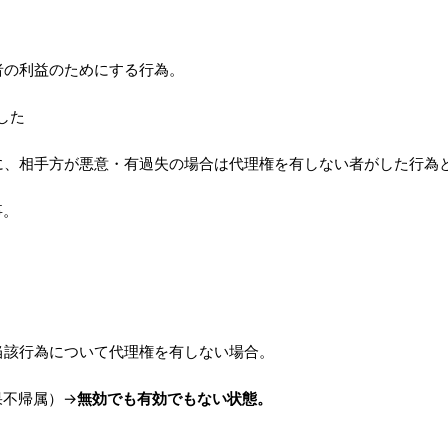
者の利益のためにする行為。
した
に、相手方が悪意・有過失の場合は代理権を有しない者がした行為
事。
当該行為について代理権を有しない場合。
果不帰属）→
無効でも有効でもない状態。