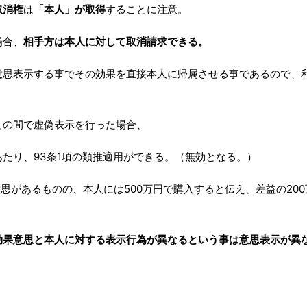
取消権
は
「本人」が取得
することに注意。
場合、
相手方は本人に対して取消請求できる。
意思表示する事でその効果を直接本人に帰属させる事であるので、
との間で虚偽表示を行った場合、
たり、93条1項の類推適用ができる。（無効となる。）
る意思があるものの、本人には500万円で購入すると伝え、差益の2
効果意思と本人に対する表示行為が異なるという事は意思表示が異