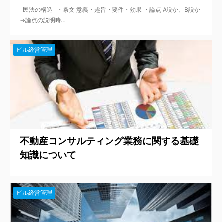
民法の構造 ・条文 意義・趣旨・要件・効果 ・論点 A説か、B説か
→論点の説明時…
ビル経営管理
不動産コンサルティング業務に関する基礎
知識について
ビル経営管理