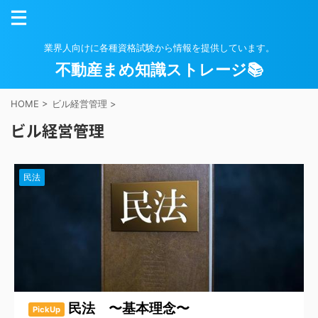
業界人向けに各種資格試験から情報を提供しています。
不動産まめ知識ストレージ📚
HOME
>
ビル経営管理
>
ビル経営管理
民法
民法 〜基本理念〜
PickUp